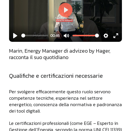
Play
00:46
Play
Mute
Settings
Enter
fullscr
Marin, Energy Manager di advizeo by Hager,
racconta il suo quotidiano
Qualifiche e certificazioni necessarie
Per svolgere efficacemente questo ruolo servono
competenze tecniche, esperienza nel settore
energetico, conoscenza della normativa e padronanza
dei tool digitali.
Le certificazioni professionali (come EGE – Esperto in
Gestione dell’Energia, secondo la norma UNI CEI 11339)