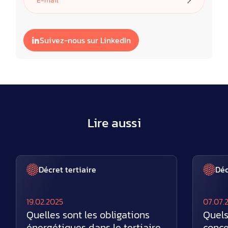
Suivez-nous sur LinkedIn
Lire aussi
Décret tertiaire
Déc
19.02.2025
07.07.
Quelles sont les obligations
Quels
énergétiques dans le tertiaire
conce