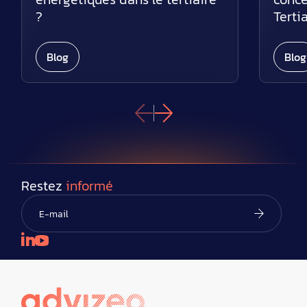
?
Tertia
Blog
Blog
Restez
informé