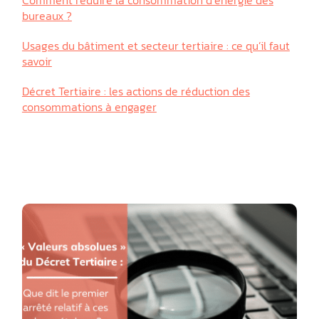
bureaux ?
Usages du bâtiment et secteur tertiaire : ce qu’il faut
savoir
Décret Tertiaire : les actions de réduction des
consommations à engager