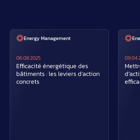
Energy Management
En
06.08.2025
09.04.
Efficacité énergétique des
Mettr
bâtiments : les leviers d’action
d’act
concrets
effic