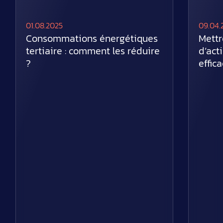
01.08.2025
09.04.
Consommations énergétiques
Mettr
tertiaire : comment les réduire
d’act
?
effic