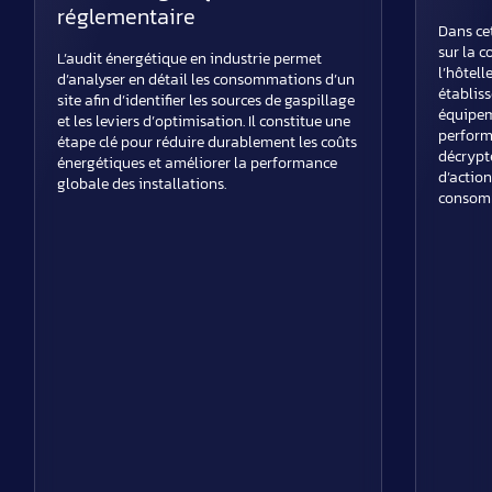
réglementaire
Dans cet
sur la 
L’audit énergétique en industrie permet
l’hôtell
d’analyser en détail les consommations d’un
établiss
site afin d’identifier les sources de gaspillage
équipem
et les leviers d’optimisation. Il constitue une
perform
étape clé pour réduire durablement les coûts
décrypte
énergétiques et améliorer la performance
d’actio
globale des installations.
consomm