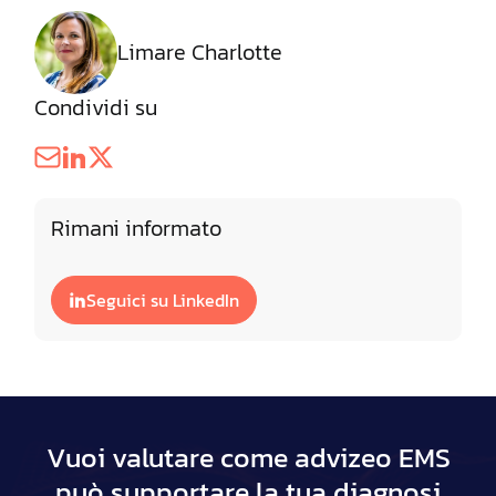
Limare Charlotte
Condividi su
Rimani informato
Seguici su LinkedIn
Vuoi valutare come advizeo EMS
può supportare la tua diagnosi