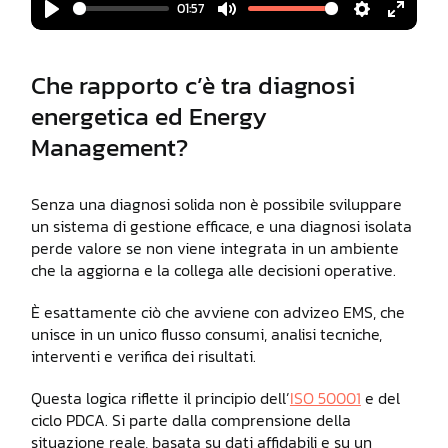
01:57
Play
Mute
Settings
Enter
fullscr
Che rapporto c’è tra diagnosi
energetica ed Energy
Management?
Senza una diagnosi solida non è possibile sviluppare
un sistema di gestione efficace, e una diagnosi isolata
perde valore se non viene integrata in un ambiente
che la aggiorna e la collega alle decisioni operative.
È esattamente ciò che avviene con advizeo EMS, che
unisce in un unico flusso consumi, analisi tecniche,
interventi e verifica dei risultati.
Questa logica riflette il principio dell’
ISO 50001
e del
ciclo PDCA. Si parte dalla comprensione della
situazione reale, basata su dati affidabili e su un