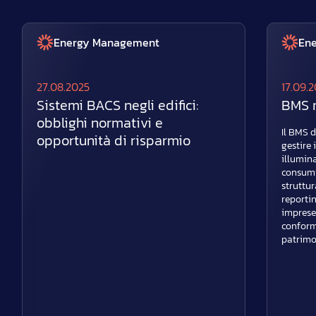
Energy Management
En
27.08.2025
17.09.
Sistemi BACS negli edifici:
BMS n
obblighi normativi e
Il BMS d
opportunità di risparmio
gestire 
illumina
consumi 
struttur
reporti
imprese
conform
patrimo