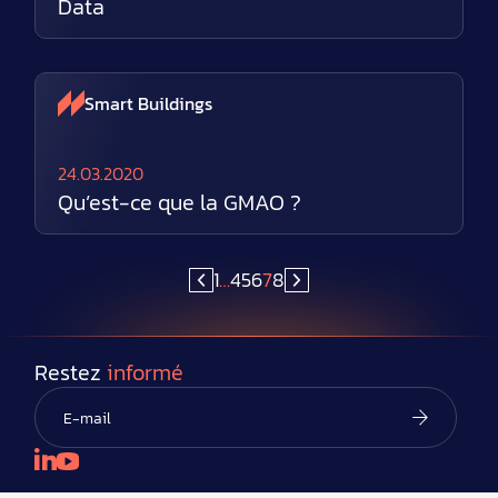
Data
Smart Buildings
24.03.2020
Qu’est-ce que la GMAO ?
1
…
4
5
6
7
8
Restez
informé