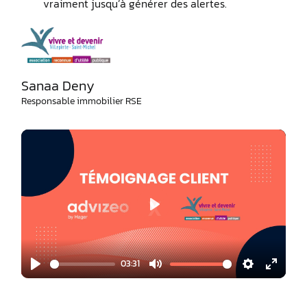
vraiment jusqu’à générer des alertes.
Sanaa Deny
Responsable immobilier RSE
Play
03:31
Play
Mute
Settings
Enter
fullscr