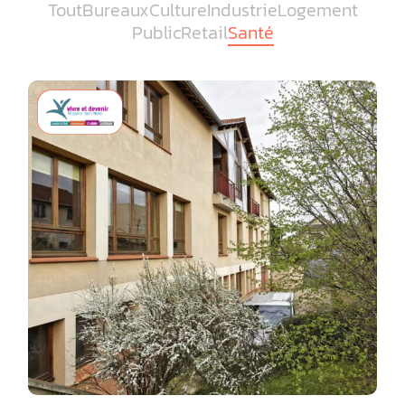
Tout
Bureaux
Culture
Industrie
Logement
Public
Retail
Santé