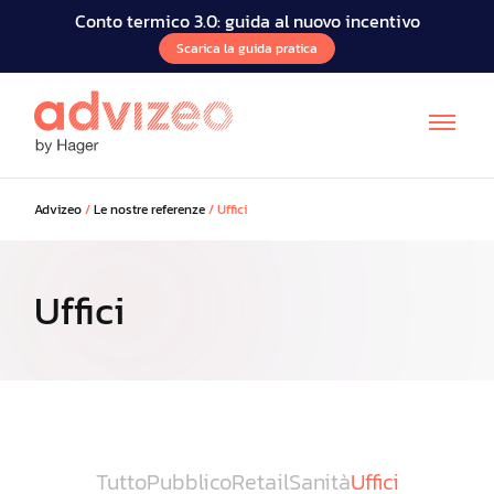
Conto termico 3.0: guida al nuovo incentivo
Scarica la guida pratica
Advizeo
/
Le nostre referenze
/
Uffici
Uffici
FR
EN
DE
Tutto
Pubblico
Retail
Sanità
Uffici