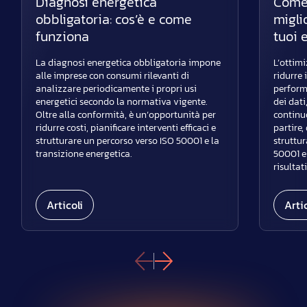
Diagnosi energetica
Come 
obbligatoria: cos’è e come
migli
funziona
tuoi e
La diagnosi energetica obbligatoria impone
L’ottim
alle imprese con consumi rilevanti di
ridurre 
analizzare periodicamente i propri usi
performa
energetici secondo la normativa vigente.
dei dati
Oltre alla conformità, è un’opportunità per
continu
ridurre costi, pianificare interventi efficaci e
partire,
strutturare un percorso verso ISO 50001 e la
struttu
transizione energetica.
50001 e
risultat
Articoli
Artic