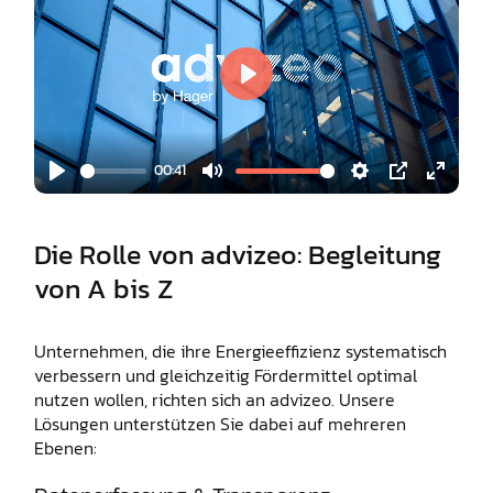
Play
00:41
Play
Mute
Settings
PIP
Enter
fullscr
Die Rolle von advizeo: Begleitung
von A bis Z
Unternehmen, die ihre Energieeffizienz systematisch
verbessern und gleichzeitig Fördermittel optimal
nutzen wollen, richten sich an advizeo. Unsere
Lösungen unterstützen Sie dabei auf mehreren
Ebenen: