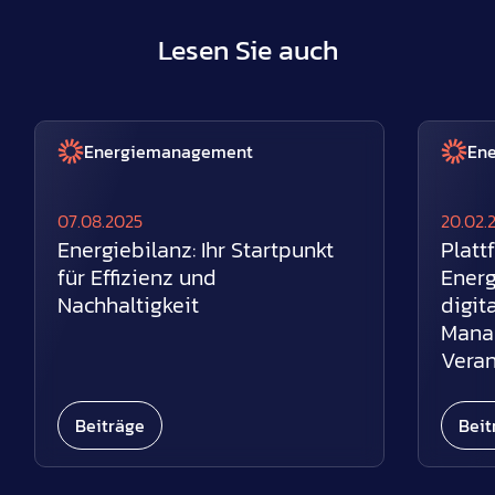
Lesen Sie auch
Energiemanagement
En
07.08.2025
20.02.
Energiebilanz: Ihr Startpunkt
Platt
für Effizienz und
Energ
Nachhaltigkeit
digit
Mana
Veran
Beiträge
Beit