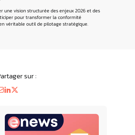
éférentiels Energie &
ter une vision structurée des enjeux 2026 et des
ne
ticiper pour transformer la conformité
z les résultats des Référentiels
n véritable outil de pilotage stratégique.
 par advizeo
artager sur :