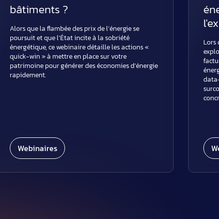
bâtiments ?
éne
l'e
Alors que la flambée des prix de l’énergie se
poursuit et que l’État incite à la sobriété
Lors
énergétique, ce webinaire détaille les actions «
explo
quick-win » à mettre en place sur votre
factu
patrimoine pour générer des économies d’énergie
énerg
rapidement.
data
surc
conc
Webinaires
W