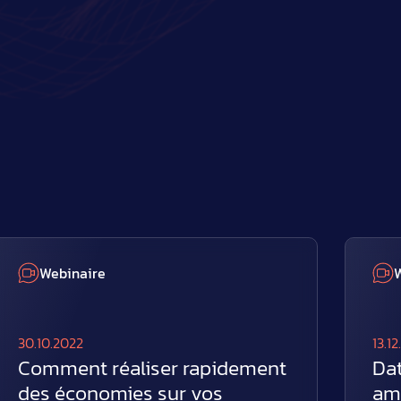
Webinaire
30.10.2022
13.1
Comment réaliser rapidement
Da
des économies sur vos
amé