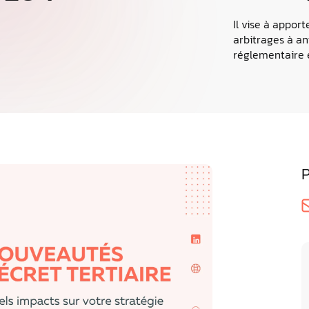
Presse
Nos R
Il vise à appor
Carbo
Retrouvez advizeo dans la presse
arbitrages à an
Découvre
réglementaire e
publiés
P