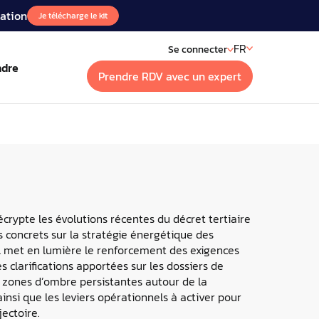
lation
Je télécharge le kit
FR
Se connecter
ndre
Prendre RDV avec un expert
t
sts
vos installations à distance
ext, le podcast de l’Energy
ement
crypte les évolutions récentes du décret tertiaire
s concrets sur la stratégie énergétique des
aires
Il met en lumière le renforcement des exigences
ons IoT
es clarifications apportées sur les dossiers de
ez les replay de nos webinaires
 zones d’ombre persistantes autour de la
 pour mieux agir
ainsi que les leviers opérationnels à activer pour
jectoire.