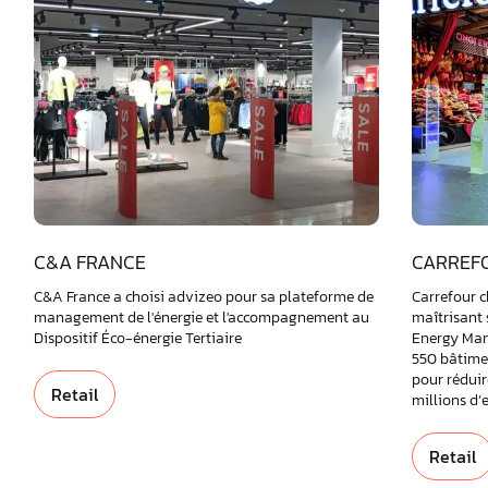
C&A FRANCE
CARREF
C&A France a choisi advizeo pour sa plateforme de
Carrefour c
management de l'énergie et l'accompagnement au
maîtrisant
Dispositif Éco-énergie Tertiaire
Energy Man
550 bâtime
pour réduir
Retail
millions d’e
Retail