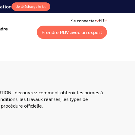
lation
Je télécharge le kit
FR
Se connecter
ndre
Prendre RDV avec un expert
t
sts
vos installations à distance
ext, le podcast de l’Energy
ement
ION : découvrez comment obtenir les primes à
onditions, les travaux réalisés, les types de
aires
procédure officielle.
ons IoT
ez les replay de nos webinaires
 pour mieux agir