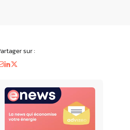
éférentiels Energie &
ne
z les résultats des Référentiels
 par advizeo
artager sur :