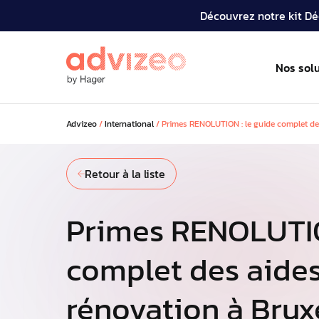
Découvrez notre kit Déc
Nos sol
Advizeo
/
International
/
Primes RENOLUTION : le guide complet des
Solutions
Ressources
Retour à la liste
Découvrez nos solutions pour mass
Réglementations, bonnes pratiqu
économies d'énergie sur votre pa
décryptages : tenez-vous informé
et atteindre vos objectifs régleme
dernières actualités de l'efficacité
Primes RENOLUTIO
bas carbone.
énergétique des bâtiments et prof
l'expertise de nos équipes.
complet des aides
rénovation à Brux