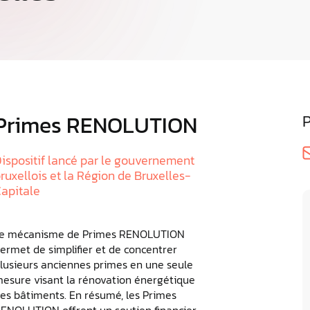
Presse
Nos R
Carbo
Retrouvez advizeo dans la presse
Découvre
publiés
Primes RENOLUTION
P
ispositif lancé par le gouvernement
ruxellois et la Région de Bruxelles-
apitale
e mécanisme de Primes RENOLUTION
ermet de simplifier et de concentrer
lusieurs anciennes primes en une seule
esure visant la rénovation énergétique
es bâtiments. En résumé, les Primes
ENOLUTION offrent un soutien financier