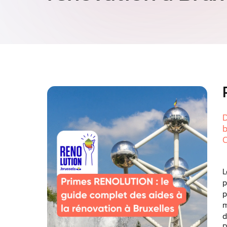
D
b
C
L
p
p
m
d
R