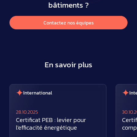
bâtiments ?
Contactez nos équipes
En savoir plus
International
Int
28.10.2025
30.10.
Certificat PEB : levier pour
Certi
l'efficacité énergétique
compr