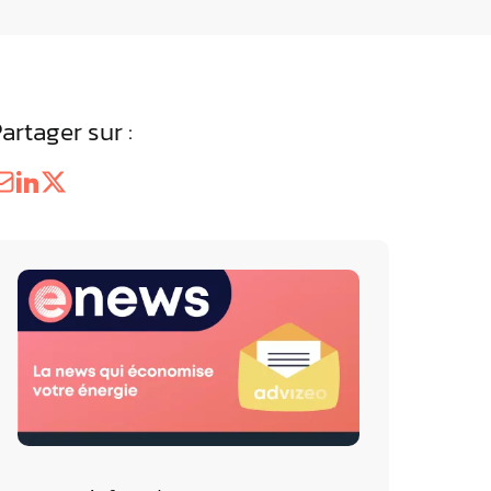
éférentiels Energie &
ne
z les résultats des Référentiels
 par advizeo
artager sur :