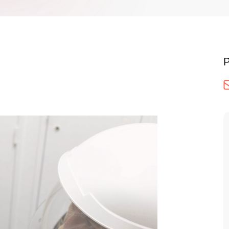
Presse
Nos R
Carbo
Retrouvez advizeo dans la presse
Découvre
publiés
P