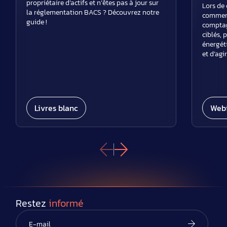
propriétaire d’actifs et n’êtes pas à jour sur
Lors de 
la réglementation BACS ? Découvrez notre
comment
guide !
comptag
ciblés, 
énergéti
et d’agi
Livres blanc
Webi
Restez
informé