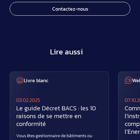
Contactez-nous
Lire aussi
Livre blanc
Web
03.02.2025
07.10.
Le guide Décret BACS : les 10
Comm
raisons de se mettre en
l’ins
conformité
compt
l’En
Vous êtes gestionnaire de bâtiments ou