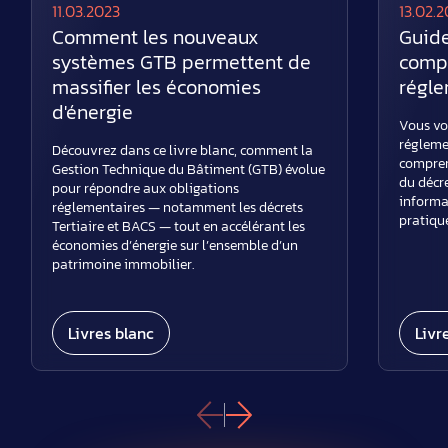
11.03.2023
13.02.
Comment les nouveaux
Guide
systèmes GTB permettent de
compr
massifier les économies
régle
d'énergie
Vous vo
régleme
Découvrez dans ce livre blanc, comment la
comprend
Gestion Technique du Bâtiment (GTB) évolue
du décr
pour répondre aux obligations
informa
réglementaires — notamment les décrets
pratique
Tertiaire et BACS — tout en accélérant les
économies d’énergie sur l’ensemble d’un
patrimoine immobilier.
Livres blanc
Livr