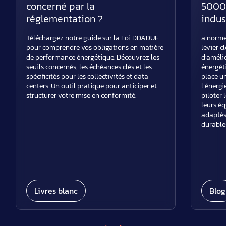
concerné par la
50001
réglementation ?
indus
Téléchargez notre guide sur la Loi DDADUE
a norme
pour comprendre vos obligations en matière
levier c
de performance énergétique. Découvrez les
d’améli
seuils concernés, les échéances clés et les
énergéti
spécificités pour les collectivités et data
place u
centers. Un outil pratique pour anticiper et
l’énergi
structurer votre mise en conformité.
piloter
leurs éq
adaptés
durable
Livres blanc
Blog