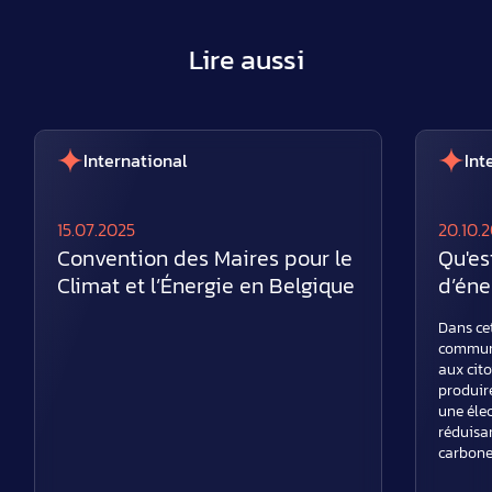
Lire aussi
International
Int
15.07.2025
20.10.
Convention des Maires pour le
Qu'es
Climat et l’Énergie en Belgique
d’éne
Dans ce
communa
aux cito
produir
une élec
réduisan
carbone